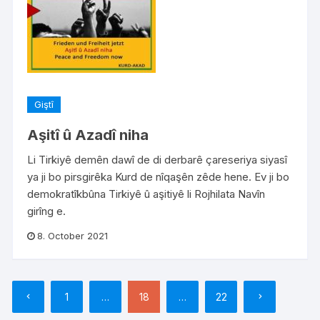
Giştî
Aşitî û Azadî niha
Li Tirkiyê demên dawî de di derbarê çareseriya siyasî
ya ji bo pirsgirêka Kurd de nîqaşên zêde hene. Ev ji bo
demokratîkbûna Tirkiyê û aşitiyê li Rojhilata Navîn
girîng e.
8. October 2021
Posts
1
…
18
…
22
pagination