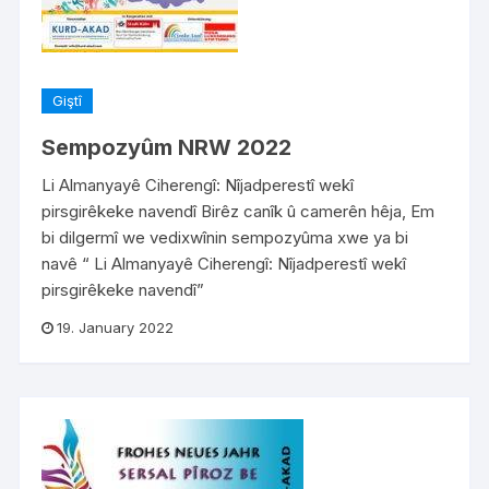
Giştî
Sempozyûm NRW 2022
Li Almanyayê Ciherengî: Nîjadperestî wekî
pirsgirêkeke navendî Birêz canîk û camerên hêja, Em
bi dilgermî we vedixwînin sempozyûma xwe ya bi
navê “ Li Almanyayê Ciherengî: Nîjadperestî wekî
pirsgirêkeke navendî”
19. January 2022