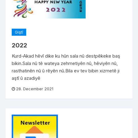
Giştî
2022
Kurd-Akad hêvî dike ku hûn sala nû destpêkeke baş
bikin.Sala nû tê wateya zehmetiyên nû, hêviyên nû,
rasthatinên nû û rêyên nû.Bila ev tev bibin xizmetê ji
aştî û azadiyê
28. December 2021