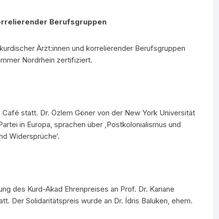
orrelierender Berufsgruppen
 kurdischer Ärzt:innen und korrelierender Berufsgruppen
ammer Nordrhein zertifiziert.
 Café statt. Dr. Özlem Göner von der New York Universität
rtei in Europa, sprachen über ‚Postkolonialismus und
und Widersprüche‘.
ung des Kurd-Akad Ehrenpreises an Prof. Dr. Kariane
att. Der Solidaritätspreis wurde an Dr. İdris Baluken, ehem.