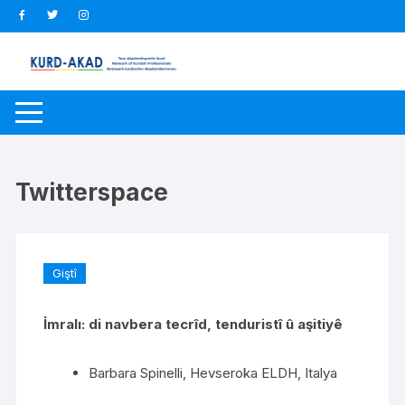
Zum
Inhalt
springen
Twitterspace
Giştî
İmralı: di navbera tecrîd, tenduristî û aşitiyê
Barbara Spinelli, Hevseroka ELDH, Italya